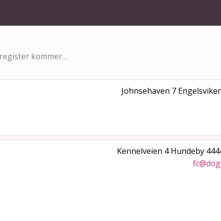
t register kommer…
Johnsehaven 7
Engelsvike
Kennelveien 4
Hundeby
444
fc@dog