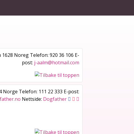
n
1628
Noreg
Telefon
:
920 36 106
E-
post
:
j-aalm@hotmail.com
4
Norge
Telefon
:
111 22 333
E-post
:
father.no
Nettside
:
Dogfather