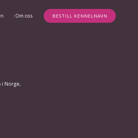
vn
: Om oss
BESTILL KENNELNAVN
 i Norge,