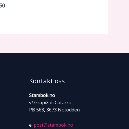
50
Kontakt oss
Stambok.no
v/ GrapiX di Catarro
PB 563, 3673 Notodden
e:
post@stambok.no