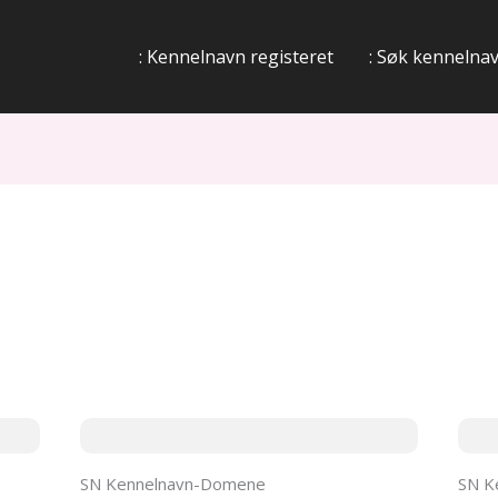
: Kennelnavn registeret
: Søk kennelna
SN Kennelnavn-Domene
SN K