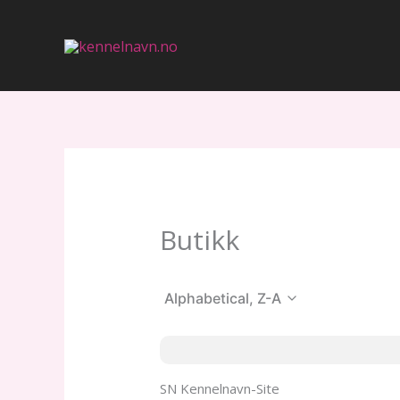
Hopp
rett
til
innholdet
Butikk
Alphabetical, Z-A
SN Kennelnavn-Site